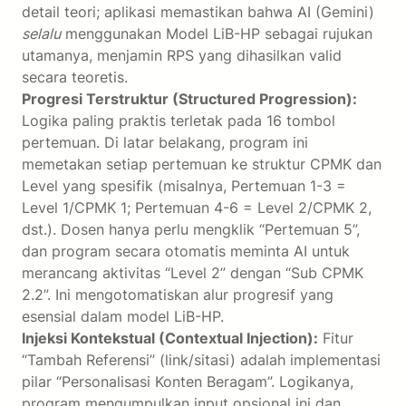
detail teori; aplikasi memastikan bahwa AI (Gemini)
selalu
menggunakan Model LiB-HP sebagai rujukan
utamanya, menjamin RPS yang dihasilkan valid
secara teoretis.
Progresi Terstruktur (Structured Progression):
Logika paling praktis terletak pada 16 tombol
pertemuan. Di latar belakang, program ini
memetakan setiap pertemuan ke struktur CPMK dan
Level yang spesifik (misalnya, Pertemuan 1-3 =
Level 1/CPMK 1; Pertemuan 4-6 = Level 2/CPMK 2,
dst.). Dosen hanya perlu mengklik “Pertemuan 5”,
dan program secara otomatis meminta AI untuk
merancang aktivitas “Level 2” dengan “Sub CPMK
2.2”. Ini mengotomatiskan alur progresif yang
esensial dalam model LiB-HP.
Injeksi Kontekstual (Contextual Injection):
Fitur
“Tambah Referensi” (link/sitasi) adalah implementasi
pilar “Personalisasi Konten Beragam”. Logikanya,
program mengumpulkan input opsional ini dan