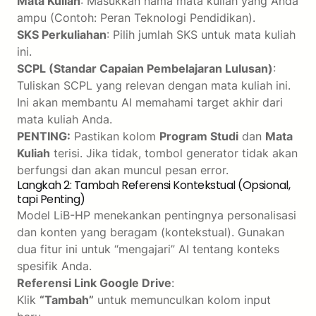
Mata Kuliah
: Masukkan nama mata kuliah yang Anda
ampu (Contoh: Peran Teknologi Pendidikan).
SKS Perkuliahan
: Pilih jumlah SKS untuk mata kuliah
ini.
SCPL (Standar Capaian Pembelajaran Lulusan)
:
Tuliskan SCPL yang relevan dengan mata kuliah ini.
Ini akan membantu AI memahami target akhir dari
mata kuliah Anda.
PENTING:
Pastikan kolom
Program Studi
dan
Mata
Kuliah
terisi. Jika tidak, tombol generator tidak akan
berfungsi dan akan muncul pesan error.
Langkah 2: Tambah Referensi Kontekstual (Opsional,
tapi Penting)
Model LiB-HP menekankan pentingnya personalisasi
dan konten yang beragam (kontekstual). Gunakan
dua fitur ini untuk “mengajari” AI tentang konteks
spesifik Anda.
Referensi Link Google Drive
:
Klik
“Tambah”
untuk memunculkan kolom input