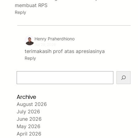
membuat RPS
Reply
Henry Praherdhiono
Jul 29, 2026
terimakasih prof atas apresiasinya
Reply
S
e
a
Archive
r
c
August 2026
h
July 2026
June 2026
May 2026
April 2026